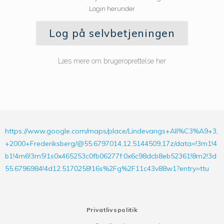
Login herunder
Log på selvbetjeningen
Læs mere om brugeroprettelse her
https://www.google.com/maps/place/Lindevangs+All%C3%A9+3,
+2000+Frederiksberg/@55.6797014,12.5144509,17z/data=!3m1!4
b1!4m6!3m5!1s0x465253c0fb06277f:0x6c98dcb8eb52361!8m2!3d
55.6796984!4d12.5170258!16s%2Fg%2F11c43v88w1?entry=ttu
Privatlivspolitik